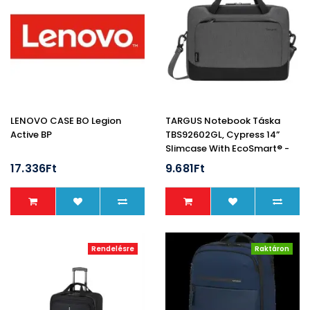
LENOVO CASE BO Legion
TARGUS Notebook Táska
Active BP
TBS92602GL, Cypress 14”
Slimcase With EcoSmart® -
Grey
17.336Ft
9.681Ft
Rendelésre
Raktáron