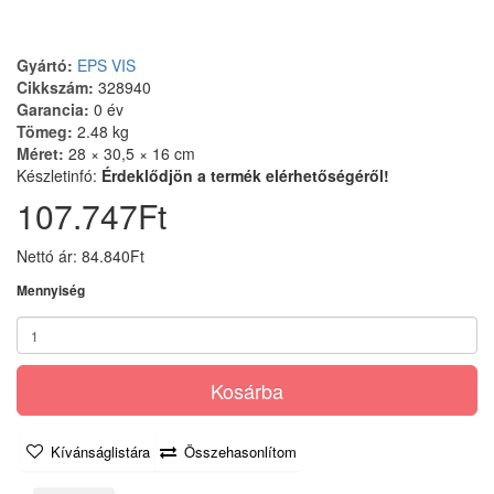
Gyártó:
EPS VIS
Cikkszám:
328940
Garancia:
0 év
Tömeg:
2.48 kg
Méret:
28 × 30,5 × 16 cm
Készletinfó:
Érdeklődjön a termék elérhetőségéről!
107.747Ft
Nettó ár: 84.840Ft
Mennyiség
Kosárba
Kívánságlistára
Összehasonlítom