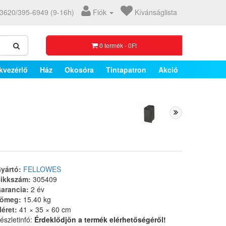
3620/395-6949 (9-16h)
Fiók
Kívánságlista
0 termék - 0Ft
kvezérlő
Ház
Okosóra
Tintapatron
Akció
yártó:
FELLOWES
ikkszám:
305409
arancia:
2 év
ömeg:
15.40 kg
éret:
41 × 35 × 60 cm
észletinfó:
Érdeklődjön a termék elérhetőségéről!