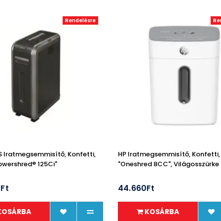
Rendelésre
Re
 Iratmegsemmisítő, Konfetti,
HP Iratmegsemmisítő, Konfetti, 
Powershred® 125Ci"
"Oneshred 8CC", Világosszürke
2Ft
44.660Ft
KOSÁRBA
KOSÁRBA