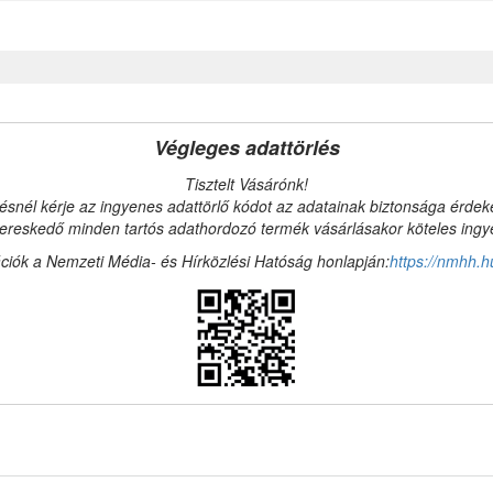
Végleges adattörlés
Tisztelt Vásárónk!
ésnél kérje az ingyenes adattörlő kódot az adatainak biztonsága érde
reskedő minden tartós adathordozó termék vásárlásakor köteles ingyen
ciók a Nemzeti Média- és Hírközlési Hatóság honlapján:
https://nmhh.h