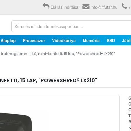
Elállás indítása
info@itfutar.hu
+
Alaplap
Processzor
Videókártya
Memória
SSD
Játé
Iratmegsemmisítő, mini-konfetti, 15 lap, "Powershred® LX210"
FETTI, 15 LAP, "POWERSHRED® LX210"
G
C
G
T
M
K