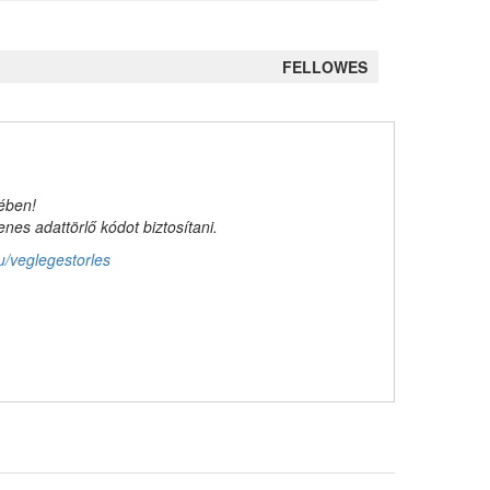
FELLOWES
kében!
es adattörlő kódot biztosítani.
u/veglegestorles