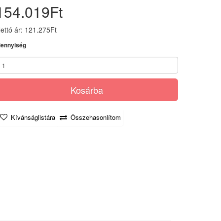
154.019Ft
ettó ár: 121.275Ft
ennyiség
Kosárba
Kívánságlistára
Összehasonlítom