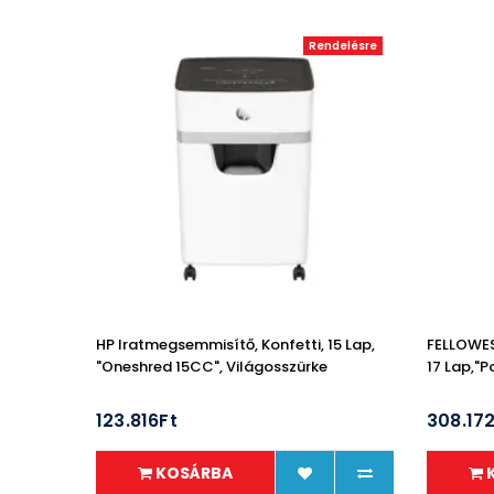
Rendelésre
HP Iratmegsemmisítő, Konfetti, 15 Lap,
FELLOWES
"Oneshred 15CC", Világosszürke
17 Lap,"
123.816Ft
308.17
KOSÁRBA