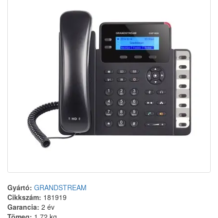
Gyártó:
GRANDSTREAM
Cikkszám:
181919
Garancia:
2 év
Tömeg:
1.72 kg