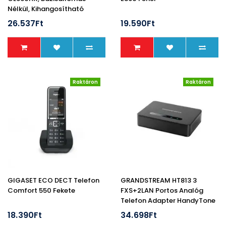
Nélkül, Kihangosítható
26.537Ft
19.590Ft
Raktáron
Raktáron
GIGASET ECO DECT Telefon
GRANDSTREAM HT813 3
Comfort 550 Fekete
FXS+2LAN Portos Analóg
Telefon Adapter HandyTone
18.390Ft
34.698Ft