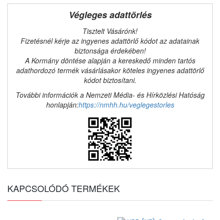
Végleges adattörlés
Tisztelt Vásárónk!
Fizetésnél kérje az ingyenes adattörlő kódot az adatainak
biztonsága érdekében!
A Kormány döntése alapján a kereskedő minden tartós
adathordozó termék vásárlásakor köteles ingyenes adattörlő
kódot biztosítani.
További információk a Nemzeti Média- és Hírközlési Hatóság
honlapján:
https://nmhh.hu/veglegestorles
KAPCSOLÓDÓ TERMÉKEK