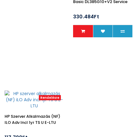
Basic DL385G10+V2 Service
330.484Ft
Rendelésre
HP Szerver Alkalmazás (NF)
ILO Adv Incl 1yr TS U E-LTU