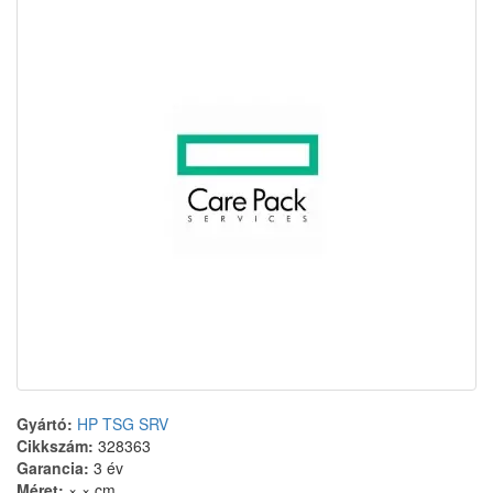
Gyártó:
HP TSG SRV
Cikkszám:
328363
Garancia:
3 év
Méret:
× × cm