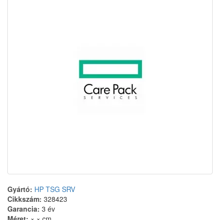
Gyártó:
HP TSG SRV
Cikkszám:
328423
Garancia:
3 év
Méret:
× × cm