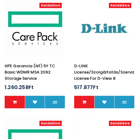
Rendelésre
Rendelésre
HPE Garancia (NF) 5Y TC
D-LINK
Basic WDMR MSA 2062
License/Szolgáltatás/Szerviz
Storage Service
License For D-View 8
Standard Software
1.260.258Ft
517.877Ft
Maintenance License (1 Year)
Rendelésre
Rendelésre