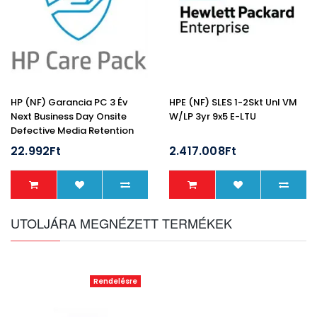
HP (NF) Garancia PC 3 Év
HPE (NF) SLES 1-2Skt Unl VM
Next Business Day Onsite
W/LP 3yr 9x5 E-LTU
Defective Media Retention
22.992Ft
2.417.008Ft
UTOLJÁRA MEGNÉZETT TERMÉKEK
Rendelésre