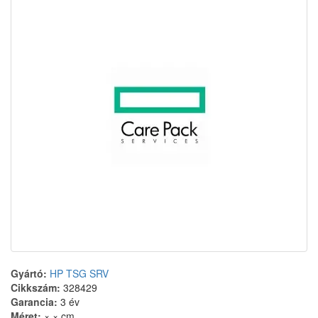
Gyártó:
HP TSG SRV
Cikkszám:
328429
Garancia:
3 év
Méret:
× × cm