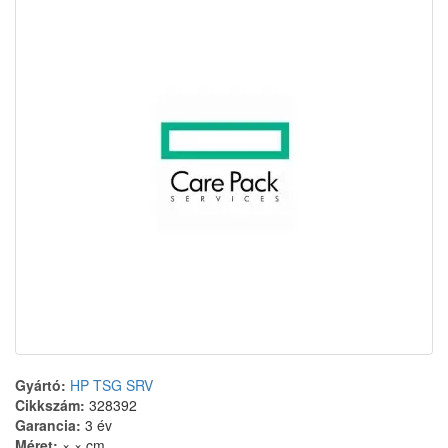
Gyártó:
HP TSG SRV
Cikkszám:
328392
Garancia:
3 év
Méret:
× × cm