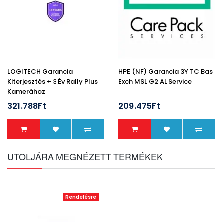
LOGITECH Garancia
HPE (NF) Garancia 3Y TC Bas
Kiterjesztés + 3 Év Rally Plus
Exch MSL G2 AL Service
Kamerához
321.788Ft
209.475Ft
UTOLJÁRA MEGNÉZETT TERMÉKEK
Rendelésre