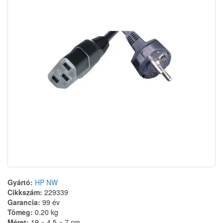
Gyártó:
HP NW
Cikkszám:
229339
Garancia:
99 év
Tömeg:
0.20 kg
Méret:
19 × 4,5 × 7 cm