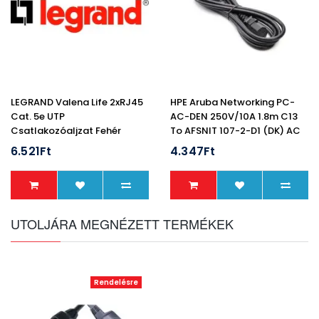
LEGRAND Valena Life 2xRJ45
HPE Aruba Networking PC-
Cat. 5e UTP
AC-DEN 250V/10A 1.8m C13
Csatlakozóaljzat Fehér
To AFSNIT 107-2-D1 (DK) AC
Power Cord
6.521Ft
4.347Ft
UTOLJÁRA MEGNÉZETT TERMÉKEK
Rendelésre