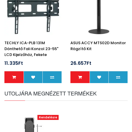
TECHLY ICA-PLB 131M
ASUS ACCY MTS02D Monitor
Dönthető Fali Konzol 23-55"
Rögzítő Kit
LCD Kijelzőhöz, Fekete
11.335Ft
26.657Ft
UTOLJÁRA MEGNÉZETT TERMÉKEK
Rendelésre