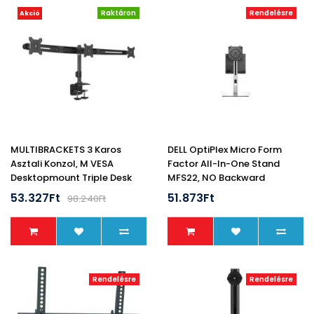
Raktáron
Rendelésre
Akció
MULTIBRACKETS 3 Karos
DELL OptiPlex Micro Form
Asztali Konzol, M VESA
Factor All-In-One Stand
Desktopmount Triple Desk
MFS22, NO Backward
Clamp 15"-24"
Compatible
53.327Ft
51.873Ft
98.240Ft
Rendelésre
Rendelésre