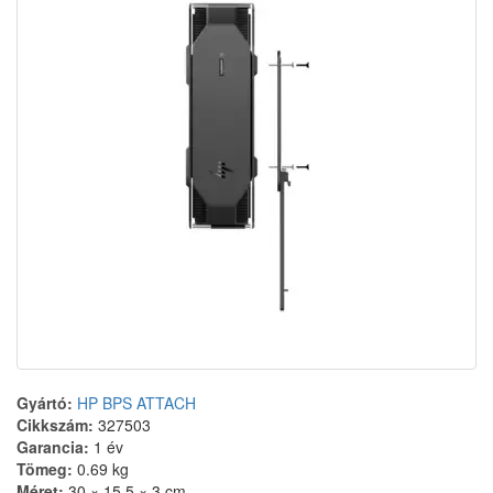
Gyártó:
HP BPS ATTACH
Cikkszám:
327503
Garancia:
1 év
Tömeg:
0.69 kg
Méret:
30 × 15,5 × 3 cm