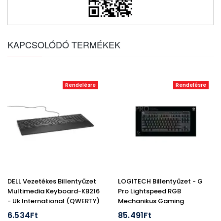
KAPCSOLÓDÓ TERMÉKEK
Rendelésre
Rendelésre
DELL Vezetékes Billentyűzet
LOGITECH Billentyűzet - G
Multimedia Keyboard-KB216
Pro Lightspeed RGB
- Uk International (QWERTY)
Mechanikus Gaming
- Black
Vezetékes TKL (Tactile) UK,
6.534Ft
85.491Ft
Fekete