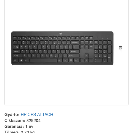
Gyártó:
HP CPS ATTACH
Cikkszám:
329204
Garancia:
1 év
Tömeg:
0.70 kg