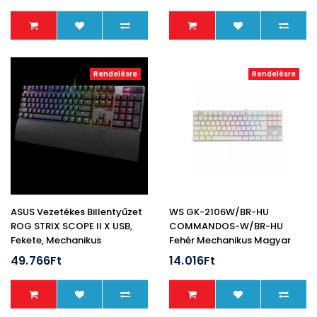
Rendelésre
Rendelésre
ASUS Vezetékes Billentyűzet
WS GK-2106W/BR-HU
ROG STRIX SCOPE II X USB,
COMMANDOS-W/BR-HU
Fekete, Mechanikus
Fehér Mechanikus Magyar
(barna Switch) Gamer
49.766Ft
14.016Ft
Billentyűzet