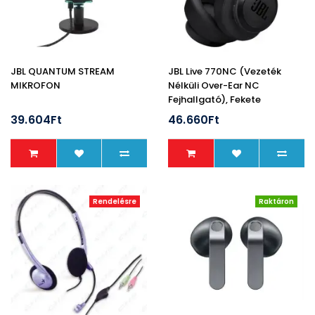
JBL QUANTUM STREAM
JBL Live 770NC (Vezeték
MIKROFON
Nélküli Over-Ear NC
Fejhallgató), Fekete
39.604Ft
46.660Ft
Rendelésre
Raktáron