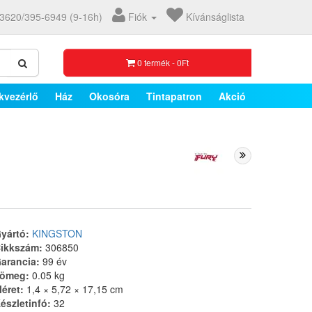
3620/395-6949 (9-16h)
Fiók
Kívánságlista
0 termék - 0Ft
kvezérlő
Ház
Okosóra
Tintapatron
Akció
yártó:
KINGSTON
ikkszám:
306850
arancia:
99 év
ömeg:
0.05 kg
éret:
1,4 × 5,72 × 17,15 cm
észletinfó:
32