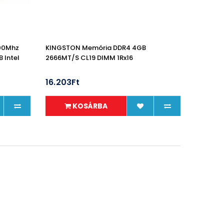
600Mhz
KINGSTON Memória DDR4 4GB
 Intel
2666MT/s CL19 DIMM 1Rx16
16.203Ft
KOSÁRBA