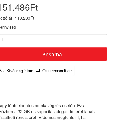
151.486Ft
ettó ár: 119.280Ft
ennyiség
Kosárba
Kívánságlistára
Összehasonlítom
vagy többfeladatos munkavégzés esetén. Ez a
özben a 32 GB-os kapacitás elegendő teret kínál a
ssítheti rendszerét. Érdemes megfontolni, ha