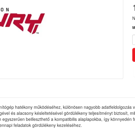
N
M
zámítógép hatékony működéséhez, különösen nagyobb adatfeldolgozás 
s alacsony késleltetésével gördülékeny teljesítményt biztosít, mik
yszerűen beilleszthető a kompatibilis alaplapokba, így könnyedén fri
nnapi feladatok gördülékeny kezeléséhez.