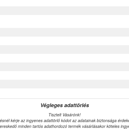
Végleges adattörlés
Tisztelt Vásárónk!
ésnél kérje az ingyenes adattörlő kódot az adatainak biztonsága érde
reskedő minden tartós adathordozó termék vásárlásakor köteles ingyen