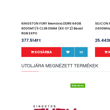
KINGSTON FURY Memória DDR5 64GB
SILICON
6000MT/s CL36 DIMM (Kit Of 2) Beast
2400MHz
RGB EXPO
377.514Ft
25.443
KOSÁRBA
UTOLJÁRA MEGNÉZETT TERMÉKEK
Raktáron