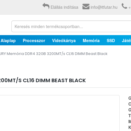
Elállás indítása
info@itfutar.hu
+
Alaplap
Processzor
Videókártya
Memória
SSD
Játé
URY Memória DDR4 32GB 3200MT/s CL16 DIMM Beast Black
00MT/S CL16 DIMM BEAST BLACK
G
C
G
T
M
K