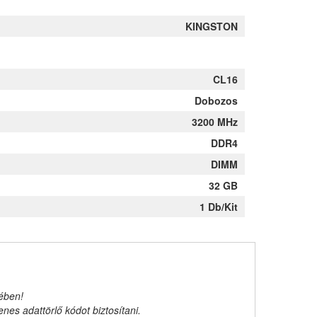
KINGSTON
CL16
Dobozos
3200 MHz
DDR4
DIMM
32 GB
1 Db/Kit
kében!
es adattörlő kódot biztosítani.