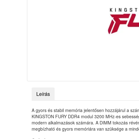
Leírás
A gyors és stabil memória jelentősen hozzájárul a s
KINGSTON FURY DDR4 modul 3200 MHz-es sebességével é
modern alkalmazások számára. A DIMM tokozás révén eg
megbízható és gyors memóriára van szüksége a minde