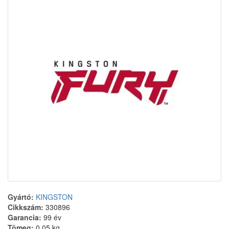
Gyártó:
KINGSTON
Cikkszám:
330896
Garancia:
99 év
Tömeg:
0.05 kg