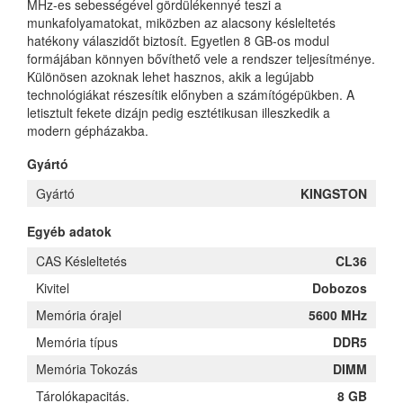
MHz-es sebességével gördülékennyé teszi a
munkafolyamatokat, miközben az alacsony késleltetés
hatékony válaszidőt biztosít. Egyetlen 8 GB-os modul
formájában könnyen bővíthető vele a rendszer teljesítménye.
Különösen azoknak lehet hasznos, akik a legújabb
technológiákat részesítik előnyben a számítógépükben. A
letisztult fekete dizájn pedig esztétikusan illeszkedik a
modern gépházakba.
Gyártó
Gyártó
KINGSTON
Egyéb adatok
CAS Késleltetés
CL36
Kivitel
Dobozos
Memória órajel
5600 MHz
Memória típus
DDR5
Memória Tokozás
DIMM
Tárolókapacitás.
8 GB