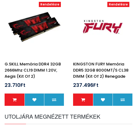
Rendelésre
Rendelésre
G.SKILL Memória DDR4 32GB
KINGSTON FURY Memória
2666Mhz CL19 DIMM 1.20V,
DDR5 32GB 8000MT/s CL38
Aegis (Kit Of 2)
DIMM (Kit Of 2) Renegade
Silver XMP
23.710Ft
237.496Ft
UTOLJÁRA MEGNÉZETT TERMÉKEK