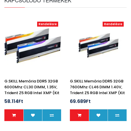
KAPCSOLÓDÓ TERMÉKEK
Rendelésre
Rendelésre
G.SKILL Memória DDR5 32GB
G.SKILL Memória DDR5 32GB
6000Mhz CL30 DIMM, 1.35V,
7600Mhz CL46 DIMM 1.40V,
Trident Z5 RGB Intel XMP (Kit
Trident Z5 RGB Intel XMP (Kit
Of 2)
Of 2)
58.114Ft
69.689Ft