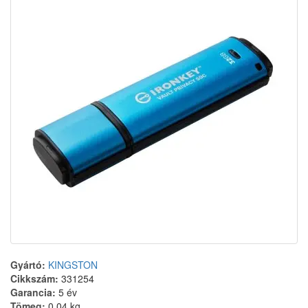
Gyártó:
KINGSTON
Cikkszám:
331254
Garancia:
5 év
Tömeg:
0.04 kg