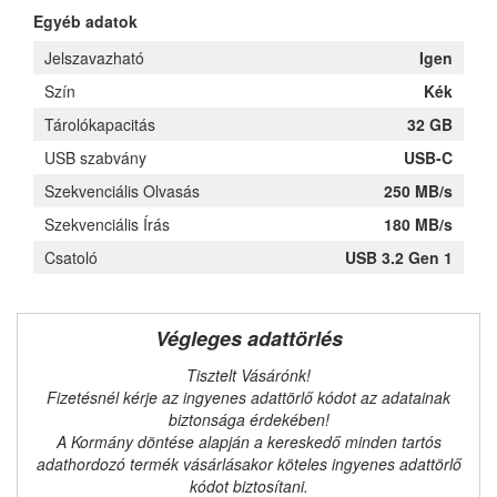
Egyéb adatok
Jelszavazható
Igen
Szín
Kék
Tárolókapacitás
32 GB
USB szabvány
USB-C
Szekvenciális Olvasás
250 MB/s
Szekvenciális Írás
180 MB/s
Csatoló
USB 3.2 Gen 1
Végleges adattörlés
Tisztelt Vásárónk!
Fizetésnél kérje az ingyenes adattörlő kódot az adatainak
biztonsága érdekében!
A Kormány döntése alapján a kereskedő minden tartós
adathordozó termék vásárlásakor köteles ingyenes adattörlő
kódot biztosítani.