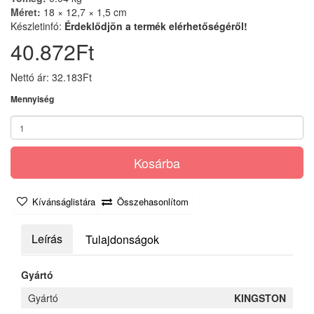
Méret:
18 × 12,7 × 1,5 cm
Készletinfó:
Érdeklődjön a termék elérhetőségéről!
40.872Ft
Nettó ár: 32.183Ft
Mennyiség
Kosárba
Kívánságlistára
Összehasonlítom
Leírás
Tulajdonságok
Gyártó
Gyártó
KINGSTON