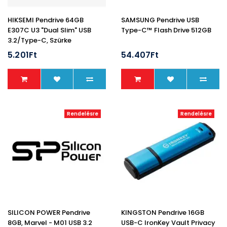
HIKSEMI Pendrive 64GB
SAMSUNG Pendrive USB
E307C U3 "Dual Slim" USB
Type-C™ Flash Drive 512GB
3.2/Type-C, Szürke
(HIKVISION)
5.201Ft
54.407Ft
Rendelésre
Rendelésre
SILICON POWER Pendrive
KINGSTON Pendrive 16GB
8GB, Marvel - M01 USB 3.2
USB-C IronKey Vault Privacy