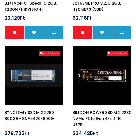
3.1/Type-C "Spear" 512GB,
EXTREME PRO 3.2, 512GB,
T200N (HIKVISION)
420MB/S (SSD)
23.128Ft
62.116Ft
Rendelésre
Rendelésre
SYNOLOGY SSD M.2 2280
SILICON POWER SSD M.2 2280
800GB - SNV5420-800G
NVMe PCIe Gen 4x4 4TB,
US75
378.725Ft
334.425Ft