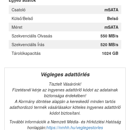
Egyéb adatok
Csatoló
mSATA
Külső/Belső
Belső
Méret
mSATA
Szekvenciális Olvasás
550 MB/s
Szekvenciális Írás
520 MB/s
Tárolókapacitás
1024 GB
Végleges adattörlés
Tisztelt Vásárónk!
Fizetésnél kérje az ingyenes adattörlő kódot az adatainak
biztonsága érdekében!
A Kormány döntése alapján a kereskedő minden tartós
adathordozó termék vásárlásakor köteles ingyenes adattörlő
kódot biztosítani.
További információk a Nemzeti Média- és Hírközlési Hatóság
honlapján:
https://nmhh.hu/veglegestorles