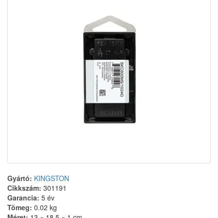
Gyártó:
KINGSTON
Cikkszám:
301191
Garancia:
5 év
Tömeg:
0.02 kg
Méret:
13 × 18,5 × 1 cm