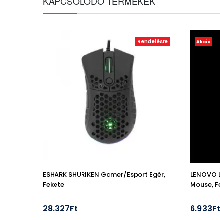
KAPCSOLÓDÓ TERMÉKEK
Rendelésre
Akció
ESHARK SHURIKEN Gamer/esport Egér,
LENOVO 
Fekete
Mouse, F
28.327Ft
6.933F