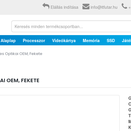
Elállás indítása
info@itfutar.hu
+
Alaplap
Processzor
Videókártya
Memória
SSD
Játé
es Optikai OEM, Fekete
AI OEM, FEKETE
G
C
G
T
M
K