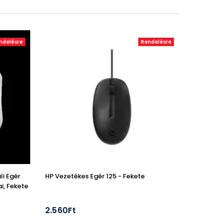
ndelésre
Rendelésre
li Egér
HP Vezetékes Egér 125 - Fekete
i, Fekete
2.560Ft