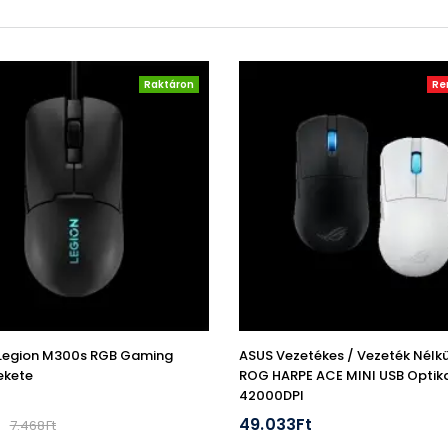
Raktáron
Re
Legion M300s RGB Gaming
ASUS Vezetékes / Vezeték Nélkü
ekete
ROG HARPE ACE MINI USB Optika
42000DPI
t
49.033Ft
7.468Ft