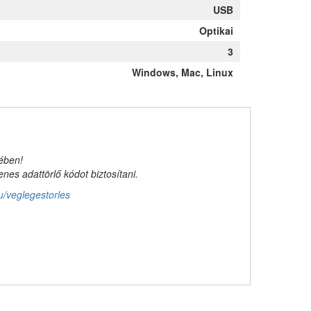
USB
Optikai
3
Windows, Mac, Linux
kében!
es adattörlő kódot biztosítani.
u/veglegestorles