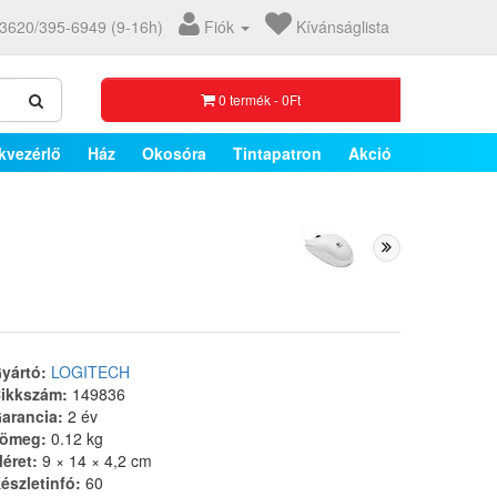
3620/395-6949 (9-16h)
Fiók
Kívánságlista
0 termék - 0Ft
kvezérlő
Ház
Okosóra
Tintapatron
Akció
yártó:
LOGITECH
ikkszám:
149836
arancia:
2 év
ömeg:
0.12 kg
éret:
9 × 14 × 4,2 cm
észletinfó:
60