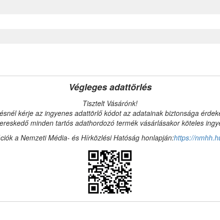
Végleges adattörlés
Tisztelt Vásárónk!
ésnél kérje az ingyenes adattörlő kódot az adatainak biztonsága érde
reskedő minden tartós adathordozó termék vásárlásakor köteles ingyen
ciók a Nemzeti Média- és Hírközlési Hatóság honlapján:
https://nmhh.h