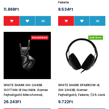
Fekete
11.868Ft
8.534Ft
Rendelésre
Raktáron
WHITE SHARK GH-2446B
WHITE SHARK SPARROW-B,
GOTTAN-B Vez.nélk. Gamer
GH-2443B, Gamer
Fejhallgató Mikrofonnal,
Fejhallgató, Fekete, (3.5 Jack
Fekete
4 Pin.)
26.243Ft
9.722Ft