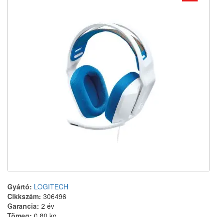
Gyártó:
LOGITECH
Cikkszám:
306496
Garancia:
2 év
Tömeg:
0.80 kg