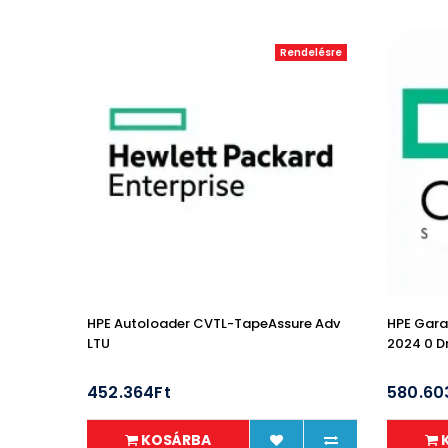
Rendelésre
HPE Autoloader CVTL-TapeAssure Adv
HPE Gara
LTU
2024 0 Dr
452.364Ft
580.60
KOSÁRBA