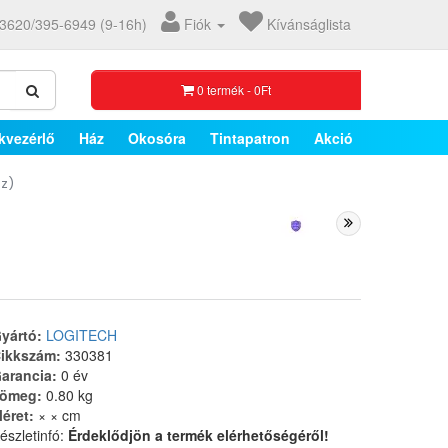
3620/395-6949 (9-16h)
Fiók
Kívánságlista
0 termék - 0Ft
kvezérlő
Ház
Okosóra
Tintapatron
Akció
öz)
yártó:
LOGITECH
ikkszám:
330381
arancia:
0 év
ömeg:
0.80 kg
éret:
× × cm
észletinfó:
Érdeklődjön a termék elérhetőségéről!