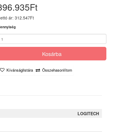
396.935Ft
ettó ár: 312.547Ft
ennyiség
Kosárba
Kívánságlistára
Összehasonlítom
LOGITECH