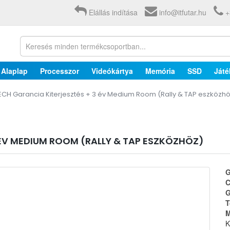
Elállás indítása
info@itfutar.hu
+
Alaplap
Processzor
Videókártya
Memória
SSD
Játé
ECH Garancia Kiterjesztés + 3 év Medium Room (Rally & TAP eszközh
 ÉV MEDIUM ROOM (RALLY & TAP ESZKÖZHÖZ)
G
C
G
T
M
K