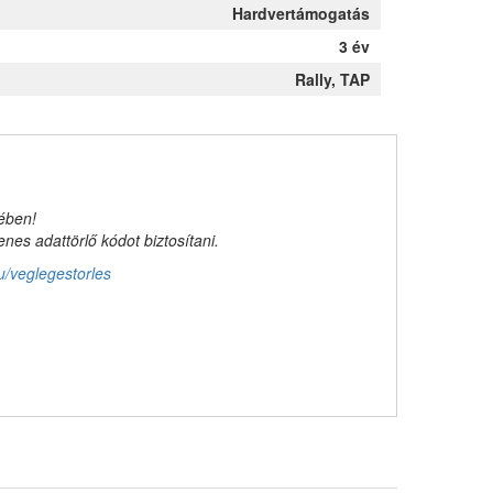
Hardvertámogatás
3 év
Rally, TAP
kében!
es adattörlő kódot biztosítani.
u/veglegestorles