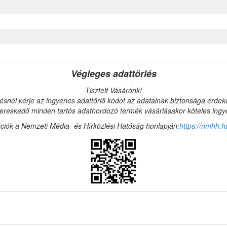
Végleges adattörlés
Tisztelt Vásárónk!
ésnél kérje az ingyenes adattörlő kódot az adatainak biztonsága érde
reskedő minden tartós adathordozó termék vásárlásakor köteles ingyen
ciók a Nemzeti Média- és Hírközlési Hatóság honlapján:
https://nmhh.h