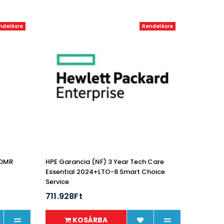
ndelésre
Rendelésre
WDMR
HPE Garancia (NF) 3 Year Tech Care
Essential 2024+LTO-8 Smart Choice
Service
711.928Ft
KOSÁRBA