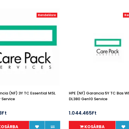
Rendelésre
Re
ncia (NF) 3Y TC Essential MSL
HPE (NF) Garancia 5Y TC Bas 
 Service
DL380 Gen10 Service
3Ft
1.044.465Ft
KOSÁRBA
KOSÁRBA