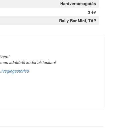
Hardvertámogatás
3 év
Rally Bar Mini, TAP
kében!
es adattörlő kódot biztosítani.
u/veglegestorles