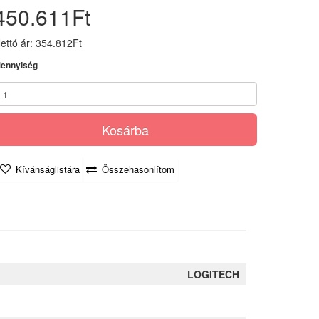
450.611Ft
ettó ár: 354.812Ft
ennyiség
Kosárba
Kívánságlistára
Összehasonlítom
LOGITECH