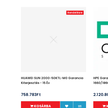
Rendelésre
HUAWEI SUN 2000-50KTL-M0 Garancia
HPE Gara
Kiterjesztés - 15 Év
1660/186
758.783Ft
2.120.8
KOSÁRBA