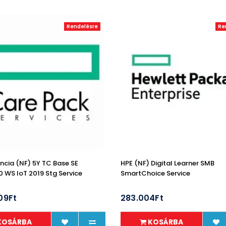
Rendelésre
Re
ncia (NF) 5Y TC Base SE
HPE (NF) Digital Learner SMB
0 WS IoT 2019 Stg Service
SmartChoice Service
09Ft
283.004Ft
KOSÁRBA
KOSÁRBA