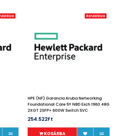
ndelésre
Rendelésre
HPE (NF) Garancia Aruba Networking
Foundational Care 5Y NBD Exch 1960 48G
2XGT 2SFP+ 600W Switch SVC
254.522Ft
KOSÁRBA