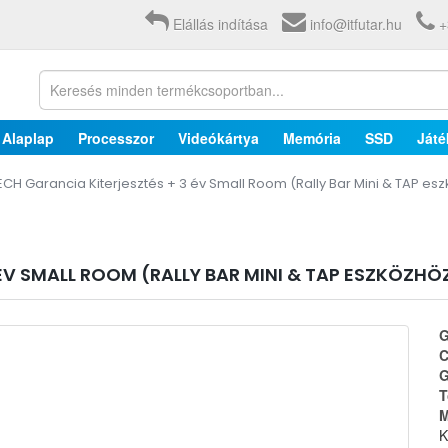
Elállás indítása
info@itfutar.hu
+
Alaplap
Processzor
Videókártya
Memória
SSD
Játé
CH Garancia Kiterjesztés + 3 év Small Room (Rally Bar Mini & TAP es
ÉV SMALL ROOM (RALLY BAR MINI & TAP ESZKÖZHÖ
G
C
G
T
M
K