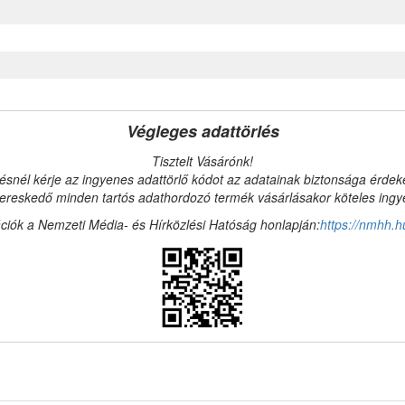
Végleges adattörlés
Tisztelt Vásárónk!
ésnél kérje az ingyenes adattörlő kódot az adatainak biztonsága érde
reskedő minden tartós adathordozó termék vásárlásakor köteles ingyen
ciók a Nemzeti Média- és Hírközlési Hatóság honlapján:
https://nmhh.h