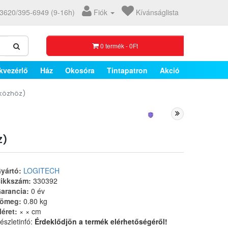
3620/395-6949 (9-16h)
Fiók
Kívánságlista
0 termék - 0Ft
kvezérlő
Ház
Okosóra
Tintapatron
Akció
zközhöz)
Z)
yártó:
LOGITECH
ikkszám:
330392
arancia:
0 év
ömeg:
0.80 kg
éret:
× × cm
észletinfó:
Érdeklődjön a termék elérhetőségéről!