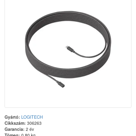
Gyártó:
LOGITECH
Cikkszám:
306263
Garancia:
2 év
Tömeg:
0.80 kg