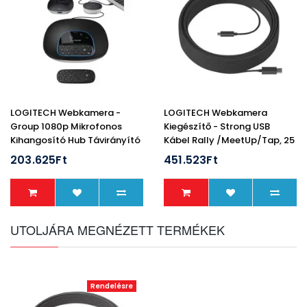
LOGITECH Webkamera -
LOGITECH Webkamera
Group 1080p Mikrofonos
Kiegészítő - Strong USB
Kihangosító Hub Távirányító
Kábel Rally /MeetUp/Tap, 25
Fali/Asztali Rögzítő
M
203.625Ft
451.523Ft
UTOLJÁRA MEGNÉZETT TERMÉKEK
Rendelésre