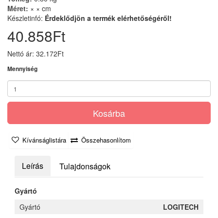
Méret:
× × cm
Készletinfó:
Érdeklődjön a termék elérhetőségéről!
40.858Ft
Nettó ár: 32.172Ft
Mennyiség
Kosárba
Kívánságlistára
Összehasonlítom
Leírás
Tulajdonságok
Gyártó
Gyártó
LOGITECH