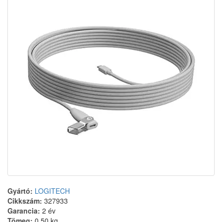
Gyártó:
LOGITECH
Cikkszám:
327933
Garancia:
2 év
Tömeg:
0.50 kg