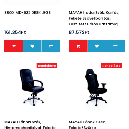
SBOX MD-622 DESK LEGS
MAYAH Irodai Szék, Karfás,
Fekete Szövetborítás,
Feszített Hálós Háttámla,
Króm Lábkereszt,"Spirit"
161.354Ft
87.572Ft
Rendelésre
Rendelésre
MAYAH Főnöki Szék,
MAYAH Főnöki Szék,
Hintamechanikával, Fekete
Fekete/szürke