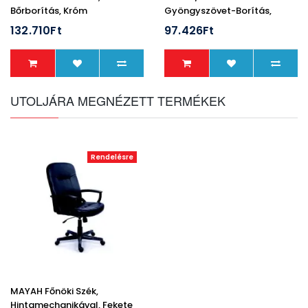
Bőrborítás, Króm
Gyöngyszövet-Borítás,
Lábkereszt,"Enterprise"
Fekete Lábkereszt,"Racer"
132.710Ft
97.426Ft
UTOLJÁRA MEGNÉZETT TERMÉKEK
Rendelésre
MAYAH Főnöki Szék,
Hintamechanikával, Fekete