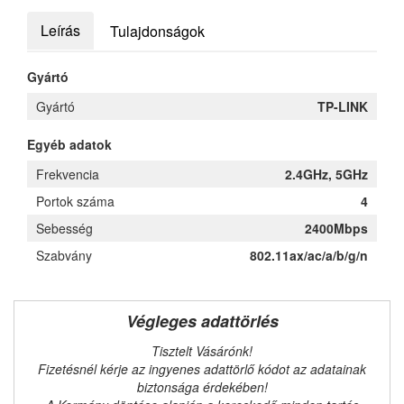
Leírás
Tulajdonságok
Gyártó
Gyártó
TP-LINK
Egyéb adatok
Frekvencia
2.4GHz, 5GHz
Portok száma
4
Sebesség
2400Mbps
Szabvány
802.11ax/ac/a/b/g/n
Végleges adattörlés
Tisztelt Vásárónk!
Fizetésnél kérje az ingyenes adattörlő kódot az adatainak
biztonsága érdekében!