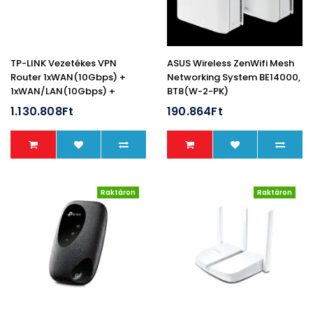
TP-LINK Vezetékes VPN
ASUS Wireless ZenWifi Mesh
Router 1xWAN(10Gbps) +
Networking System BE14000,
1xWAN/LAN(10Gbps) +
BT8(W-2-PK)
8xLAN(1000Mbps) +
1.130.808Ft
190.864Ft
1xGigabit SFP Rackes Omada
Pro, G611
Raktáron
Raktáron