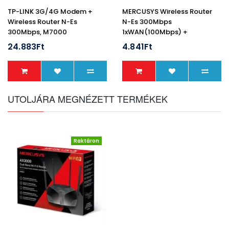
TP-LINK 3G/4G Modem +
MERCUSYS Wireless Router
Wireless Router N-Es
N-Es 300Mbps
300Mbps, M7000
1xWAN(100Mbps) +
3xLAN(100Mbps), MW305R
24.883Ft
4.841Ft
UTOLJÁRA MEGNÉZETT TERMÉKEK
Raktáron