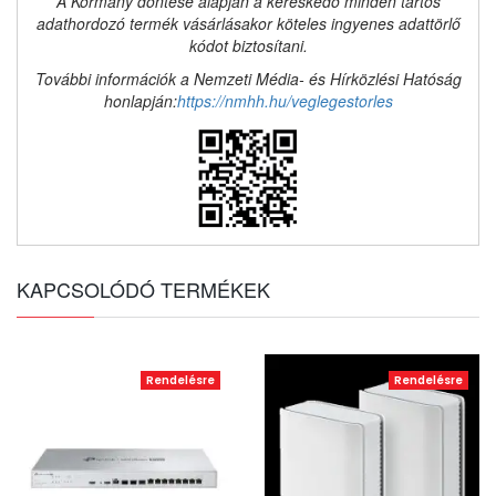
A Kormány döntése alapján a kereskedő minden tartós
adathordozó termék vásárlásakor köteles ingyenes adattörlő
kódot biztosítani.
További információk a Nemzeti Média- és Hírközlési Hatóság
honlapján:
https://nmhh.hu/veglegestorles
KAPCSOLÓDÓ TERMÉKEK
Rendelésre
Rendelésre