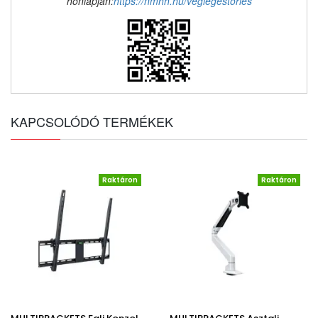
honlapján:
https://nmhh.hu/veglegestorles
KAPCSOLÓDÓ TERMÉKEK
Raktáron
Raktáron