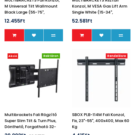
MULTIBRACKETS Fali Konzol,
MULTIBRACKETS Asztali
M Universal Tilt Wallmount
Konzol, M VESA Gas Lift Arm
Black Large (55-75",
Single White (15-34",
Max.VESA: 800x600 Mm, 75
Max.VESA: 100x100 Mm, 10
12.455Ft
52.581Ft
Kg)
Kg)
Raktáron
Rendelésre
Akció
Multibrackets Fali Rögzítő
SBOX PLB-114M Fali Konzol,
Super Slim Tilt & Turn Plus,
Fix, 23"-55", 400x400, Max 60
Dönthető, Forgatható 32-
Kg
65", Fekete