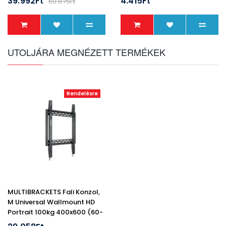
39.992Ft
4.415Ft
60.875Ft
UTOLJÁRA MEGNÉZETT TERMÉKEK
Rendelésre
MULTIBRACKETS Fali Konzol,
M Universal Wallmount HD
Portrait 100kg 400x600 (60-
100")