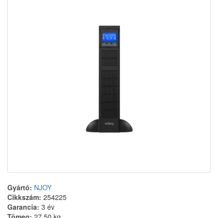
Gyártó:
NJOY
Cikkszám:
254225
Garancia:
3 év
Tömeg:
27.50 kg