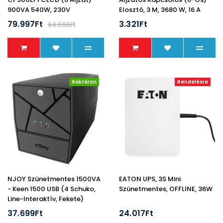
900VA 540W, 230V
Elosztó, 3 M, 3680 W, 16 A
Szünetmentes Tápegység +2
79.997Ft
3.321Ft
94.666Ft
USB LINE-INTERAKTÍV, AVR
Raktáron
Rendelésre
NJOY Szünetmentes 1500VA
EATON UPS, 3S Mini
- Keen 1500 USB (4 Schuko,
Szünetmentes, OFFLINE, 36W
Line-Interaktív, Fekete)
37.699Ft
24.017Ft