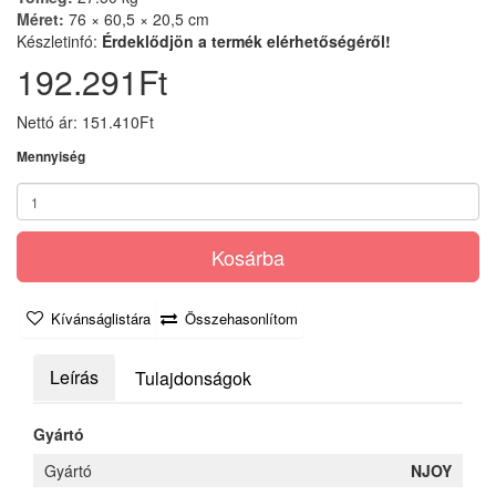
Méret:
76 × 60,5 × 20,5 cm
Készletinfó:
Érdeklődjön a termék elérhetőségéről!
192.291Ft
Nettó ár: 151.410Ft
Mennyiség
Kosárba
Kívánságlistára
Összehasonlítom
Leírás
Tulajdonságok
Gyártó
Gyártó
NJOY