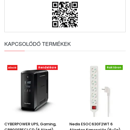
KAPCSOLÓDÓ TERMÉKEK
Rendelésre
Raktáron
Akció
CYBERPOWER UPS, Gaming,
Nedis ESOC630F2WT 6
CP900EPFCLCD (6 Aljzat)
Aljzatos Kapcsolós (6-Os)