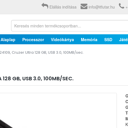
Elállás indítása
info@itfutar.hu
+
Alaplap
Processzor
Videókártya
Memória
SSD
Játé
4109, Cruzer Ultra 128 GB, USB 3.0, 100MB/sec.
 128 GB, USB 3.0, 100MB/SEC.
G
C
G
T
M
K