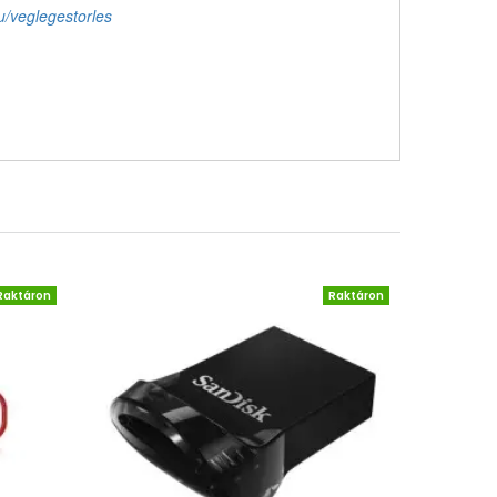
u/veglegestorles
Raktáron
Raktáron