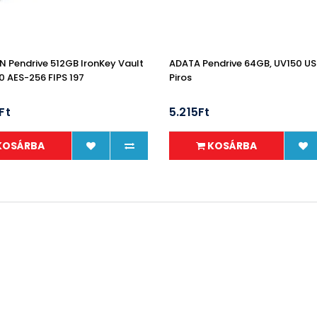
 Pendrive 512GB IronKey Vault
ADATA Pendrive 64GB, UV150 USB
0 AES-256 FIPS 197
Piros
Ft
5.215Ft
KOSÁRBA
KOSÁRBA