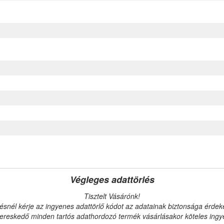
Végleges adattörlés
Tisztelt Vásárónk!
ésnél kérje az ingyenes adattörlő kódot az adatainak biztonsága érde
reskedő minden tartós adathordozó termék vásárlásakor köteles ingyen