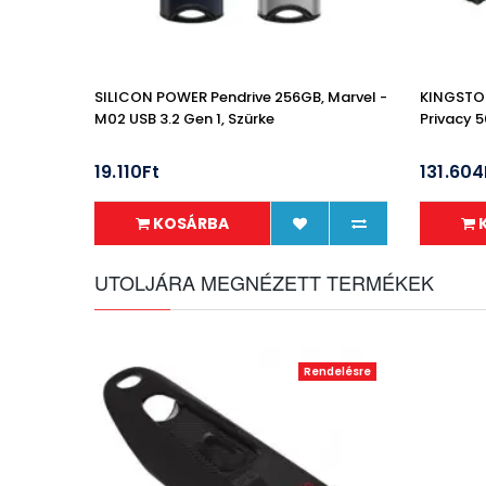
SILICON POWER Pendrive 256GB, Marvel -
KINGSTON
M02 USB 3.2 Gen 1, Szürke
Privacy 5
19.110Ft
131.604
KOSÁRBA
UTOLJÁRA MEGNÉZETT TERMÉKEK
Rendelésre