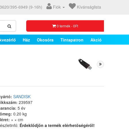
3620/395-6949 (9-16h)
Fiók
Kívánságlista
0 termék - 0Ft
kvezérlő
Ház
Okosóra
Tintapatron
Akció
yártó:
SANDISK
ikkszám:
239597
arancia:
5 év
ömeg:
0.20 kg
éret:
× × cm
észletinfó:
Érdeklődjön a termék elérhetőségéről!