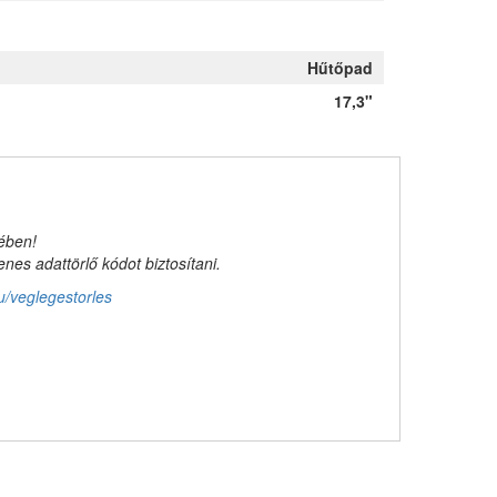
Hűtőpad
17,3"
kében!
es adattörlő kódot biztosítani.
u/veglegestorles