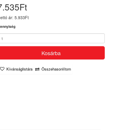
7.535Ft
ettó ár: 5.933Ft
ennyiség
Kosárba
Kívánságlistára
Összehasonlítom