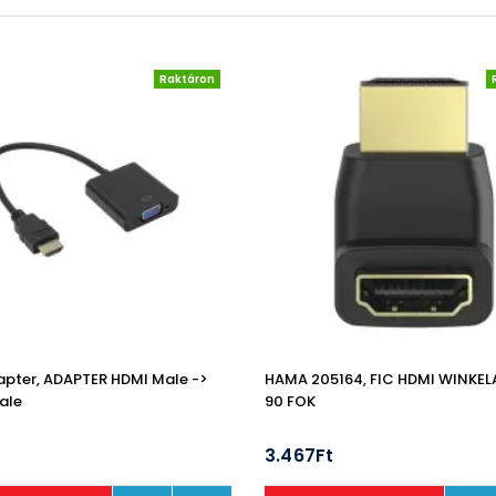
Raktáron
pter, ADAPTER HDMI Male ->
HAMA 205164, FIC HDMI WINKE
ale
90 FOK
t
3.467Ft