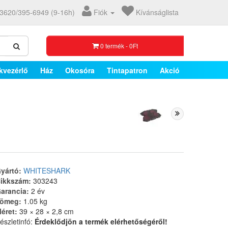
3620/395-6949 (9-16h)
Fiók
Kívánságlista
0 termék - 0Ft
kvezérlő
Ház
Okosóra
Tintapatron
Akció
yártó:
WHITESHARK
ikkszám:
303243
arancia:
2 év
ömeg:
1.05 kg
éret:
39 × 28 × 2,8 cm
észletinfó:
Érdeklődjön a termék elérhetőségéről!