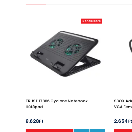
Rendelésre
TRUST 17866 Cyclone Notebook
SBOX Ada
Hűtőpad
VGA Fem
8.628Ft
2.654F