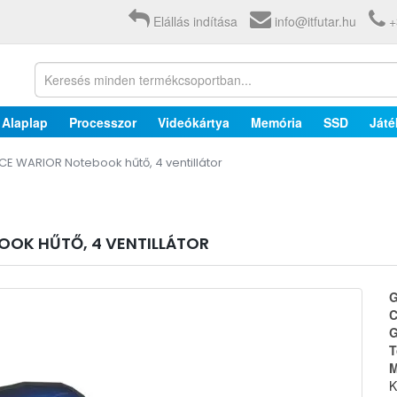
Elállás indítása
info@itfutar.hu
+
Alaplap
Processzor
Videókártya
Memória
SSD
Játé
E WARIOR Notebook hűtő, 4 ventillátor
OOK HŰTŐ, 4 VENTILLÁTOR
G
C
G
T
M
K