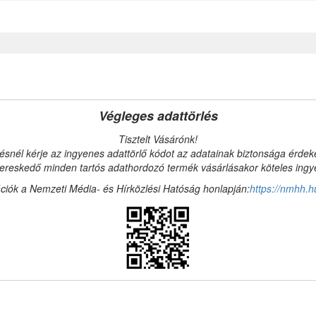
Végleges adattörlés
Tisztelt Vásárónk!
ésnél kérje az ingyenes adattörlő kódot az adatainak biztonsága érde
reskedő minden tartós adathordozó termék vásárlásakor köteles ingyen
ciók a Nemzeti Média- és Hírközlési Hatóság honlapján:
https://nmhh.h