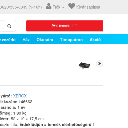
3620/395-6949 (9-16h)
Fiók
Kívánságlista
0 termék - 0Ft
kvezérlő
Ház
Okosóra
Tintapatron
Akció
yártó:
XEROX
ikkszám:
146662
arancia:
1 év
ömeg:
1.90 kg
éret:
52 × 19 × 17,5 cm
észletinfó:
Érdeklődjön a termék elérhetőségéről!