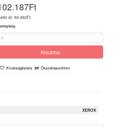
102.187Ft
ettó ár: 80.462Ft
ennyiség
Kosárba
Kívánságlistára
Összehasonlítom
XEROX