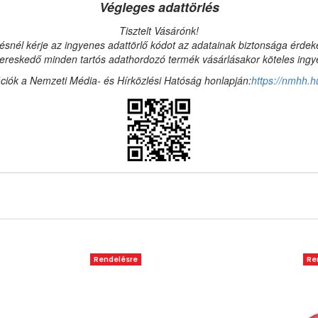
Végleges adattörlés
Tisztelt Vásárónk!
ésnél kérje az ingyenes adattörlő kódot az adatainak biztonsága érde
reskedő minden tartós adathordozó termék vásárlásakor köteles ingyen
ciók a Nemzeti Média- és Hírközlési Hatóság honlapján:
https://nmhh.h
Rendelésre
Re