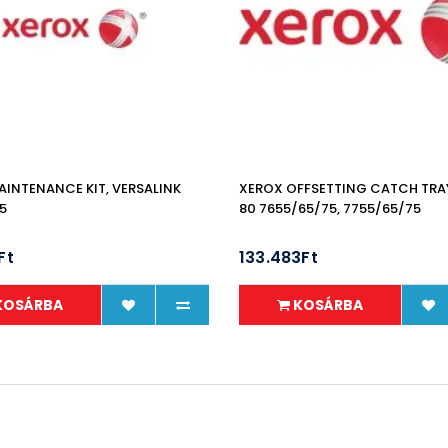
INTENANCE KIT, VERSALINK
XEROX OFFSETTING CATCH TRAY
5
80 7655/65/75, 7755/65/75
Ft
133.483Ft
KOSÁRBA
KOSÁRBA