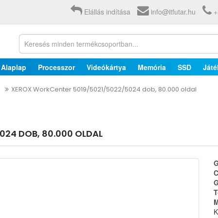
Elállás indítása
info@itfutar.hu
+
Alaplap
Processzor
Videókártya
Memória
SSD
Játé
k
XEROX WorkCenter 5019/5021/5022/5024 dob, 80.000 oldal
24 DOB, 80.000 OLDAL
G
C
G
T
M
K