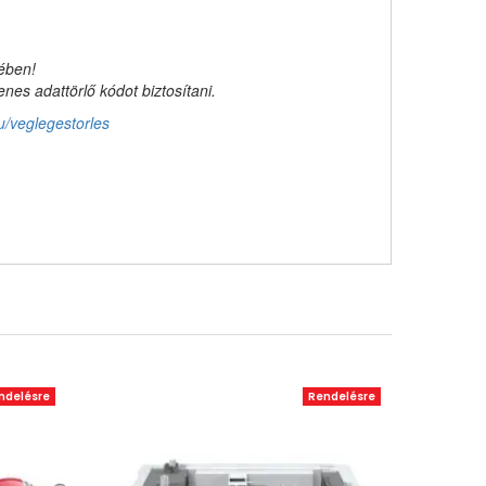
kében!
es adattörlő kódot biztosítani.
u/veglegestorles
ndelésre
Rendelésre