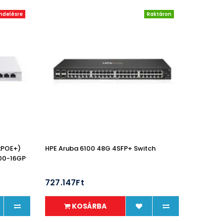
ndelésre
Raktáron
xPOE+)
HPE Aruba 6100 48G 4SFP+ Switch
00-16GP
727.147Ft
KOSÁRBA