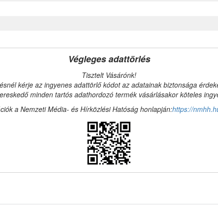
Végleges adattörlés
Tisztelt Vásárónk!
ésnél kérje az ingyenes adattörlő kódot az adatainak biztonsága érde
reskedő minden tartós adathordozó termék vásárlásakor köteles ingyen
ciók a Nemzeti Média- és Hírközlési Hatóság honlapján:
https://nmhh.h