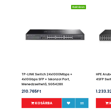
Raktáron
TP-LINK Switch 24x1000Mbps +
HPE Arub
4x10Gbps SFP + 1xkonzol Port,
4SFP Swi
Menedzselhető, SG5428X
210.765Ft
1.233.3
KOSÁRBA