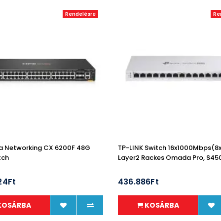
Rendelésre
Re
a Networking CX 6200F 48G
TP-LINK Switch 16x1000Mbps(8
tch
Layer2 Rackes Omada Pro, S45
24Ft
436.886Ft
KOSÁRBA
KOSÁRBA