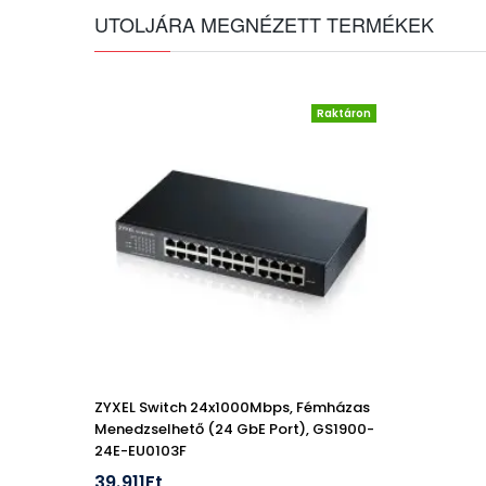
UTOLJÁRA MEGNÉZETT TERMÉKEK
Raktáron
ZYXEL Switch 24x1000Mbps, Fémházas
Menedzselhető (24 GbE Port), GS1900-
24E-EU0103F
39.911Ft