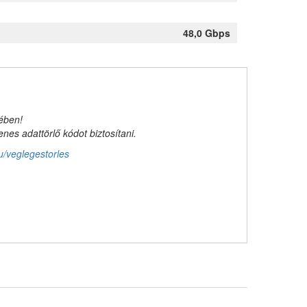
48,0 Gbps
kében!
es adattörlő kódot biztosítani.
u/veglegestorles