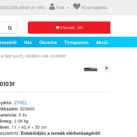
3620/395-6949 (9-16h)
Fiók
Kívánságlista
0 termék - 0Ft
kvezérlő
Ház
Okosóra
Tintapatron
Akció
4 GbE port), GS1900-24E-EU0103F
0103F
yártó:
ZYXEL
ikkszám:
323660
arancia:
5 év
ömeg:
2.08 kg
éret:
11 × 62,4 × 35 cm
észletinfó:
Érdeklődjön a termék elérhetőségéről!