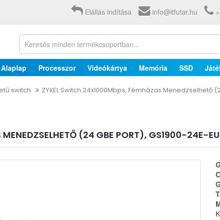
Elállás indítása
info@itfutar.hu
+
Alaplap
Processzor
Videókártya
Memória
SSD
Játé
tű switch
ZYXEL Switch 24x1000Mbps, Fémházas Menedzselhető (2
 MENEDZSELHETŐ (24 GBE PORT), GS1900-24E-EU
G
C
G
T
M
K