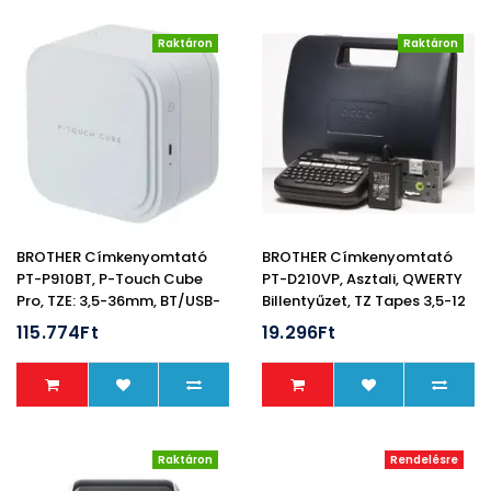
Raktáron
Raktáron
BROTHER Címkenyomtató
BROTHER Címkenyomtató
PT-P910BT, P-Touch Cube
PT-D210VP, Asztali, QWERTY
Pro, TZE: 3,5-36mm, BT/USB-
Billentyűzet, TZ Tapes 3,5-12
C, Hordozható
Mm, Grafikus Kijelző,
115.774Ft
19.296Ft
Hordtáska
Raktáron
Rendelésre