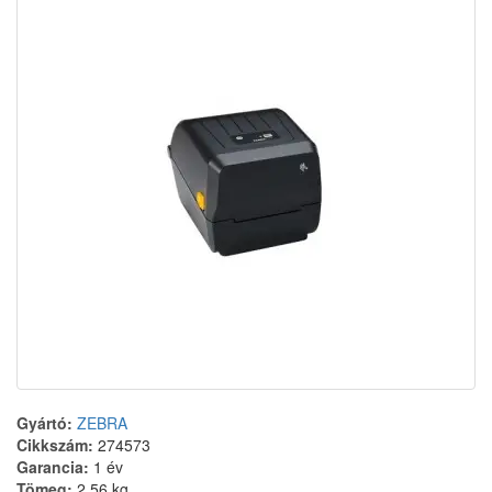
Gyártó:
ZEBRA
Cikkszám:
274573
Garancia:
1 év
Tömeg:
2.56 kg