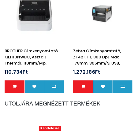
BROTHER Címkenyomtató
Zebra Címkenyomtató,
QL1110NWBC, Asztali,
ZT421, TT, 300 Dpi, Max
Thermál, 110mm/mp,
178mm, 305mm/s, USB,
USB/BT/LAN/Wifi, 300dpi,
RS232, BT, Lan, Touch
110.734Ft
1.272.186Ft
Kijelző, DK Címke
UTOLJÁRA MEGNÉZETT TERMÉKEK
Rendelésre