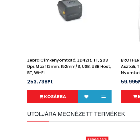
Zebra Címkenyomtató, ZD421t, TT, 203
BROTHER
Dpi, Max 112mm, 152mm/s, USB, USB Host,
Asztali, 
BT, Wi-Fi
Nyomtatá
300dpi, P
253.738Ft
59.995
KOSÁRBA
UTOLJÁRA MEGNÉZETT TERMÉKEK
Rendelésre