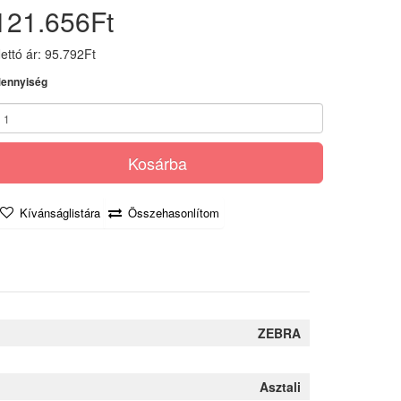
121.656Ft
ettó ár: 95.792Ft
ennyiség
Kosárba
Kívánságlistára
Összehasonlítom
ZEBRA
Asztali