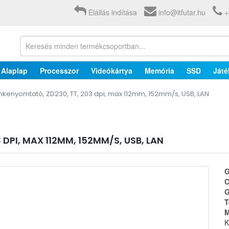
Elállás indítása
info@itfutar.hu
+
Alaplap
Processzor
Videókártya
Memória
SSD
Játé
kenyomtató, ZD230, TT, 203 dpi, max 112mm, 152mm/s, USB, LAN
DPI, MAX 112MM, 152MM/S, USB, LAN
G
C
G
T
M
K