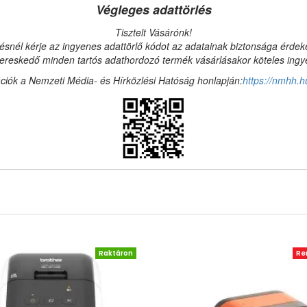
Végleges adattörlés
Tisztelt Vásárónk!
ésnél kérje az ingyenes adattörlő kódot az adatainak biztonsága érde
reskedő minden tartós adathordozó termék vásárlásakor köteles ingyen
ciók a Nemzeti Média- és Hírközlési Hatóság honlapján:
https://nmhh.h
Raktáron
Re