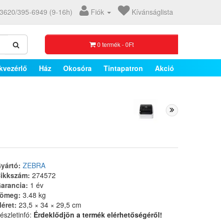
3620/395-6949 (9-16h)
Fiók
Kívánságlista
0 termék - 0Ft
kvezérlő
Ház
Okosóra
Tintapatron
Akció
yártó:
ZEBRA
ikkszám:
274572
arancia:
1 év
ömeg:
3.48 kg
éret:
23,5 × 34 × 29,5 cm
észletinfó:
Érdeklődjön a termék elérhetőségéről!