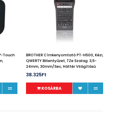
P-Touch
BROTHER Címkenyomtató PT-H500, Kézi,
m,
QWERTY Billentyűzet, TZe Szalag: 3,5-
24mm, 30mm/sec, Háttér Világítású
Grafikus LCD
38.325Ft
KOSÁRBA