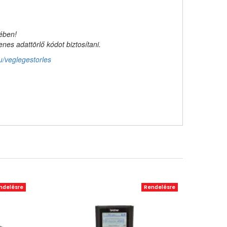
kében!
es adattörlő kódot biztosítani.
u/veglegestorles
ndelésre
Rendelésre