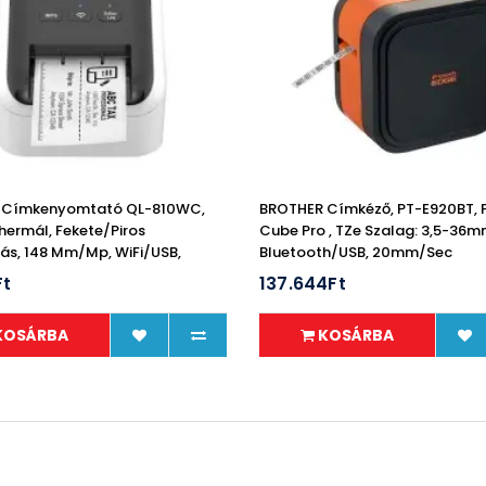
 Címkenyomtató QL-810WC,
BROTHER Címkéző, PT-E920BT, 
Thermál, Fekete/Piros
Cube Pro , TZe Szalag: 3,5-36m
s, 148 Mm/mp, WiFi/USB,
Bluetooth/USB, 20mm/sec
TE Lite, DK
Ft
137.644Ft
KOSÁRBA
KOSÁRBA