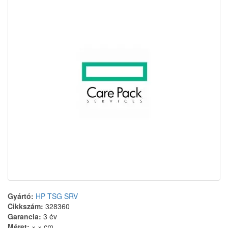
Gyártó:
HP TSG SRV
Cikkszám:
328360
Garancia:
3 év
Méret:
× × cm