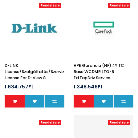
Rendelésre
Rendelésre
D-LINK
HPE Garancia (NF) 4Y TC
License/Szolgáltatás/Szerviz
Base WCDMR LTO-8
License For D-View 8
ExtTapDriv Service
Enterprise Software
1.634.757Ft
1.348.546Ft
Maintenance License (2
Year)
Rendelésre
Rendelésre