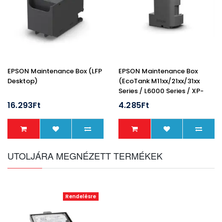
EPSON Maintenance Box (LFP
EPSON Maintenance Box
Desktop)
(EcoTank M11xx/21xx/31xx
Series / L6000 Series / XP-
5100)
16.293Ft
4.285Ft
UTOLJÁRA MEGNÉZETT TERMÉKEK
Rendelésre