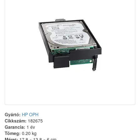
Gyártó:
HP OPH
Cikkszám:
182675
Garancia:
1 év
Tömeg:
0.20 kg
Méret:
17,8 × 13,8 × 6 cm