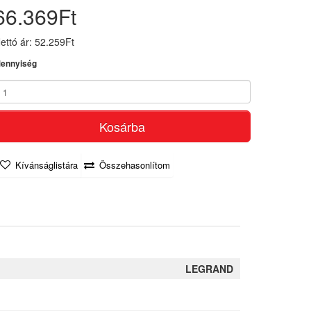
66.369Ft
ettó ár: 52.259Ft
ennyiség
Kosárba
Kívánságlistára
Összehasonlítom
LEGRAND