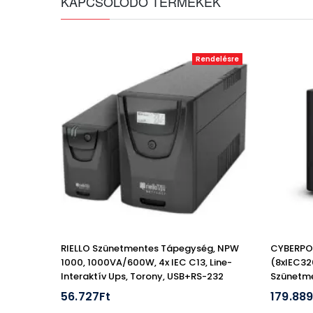
KAPCSOLÓDÓ TERMÉKEK
Rendelésre
RIELLO Szünetmentes Tápegység, NPW
CYBERPO
1000, 1000VA/600W, 4x IEC C13, Line-
(8xIEC3
Interaktív Ups, Torony, USB+RS-232
Szünetme
INTERAKT
56.727Ft
179.889