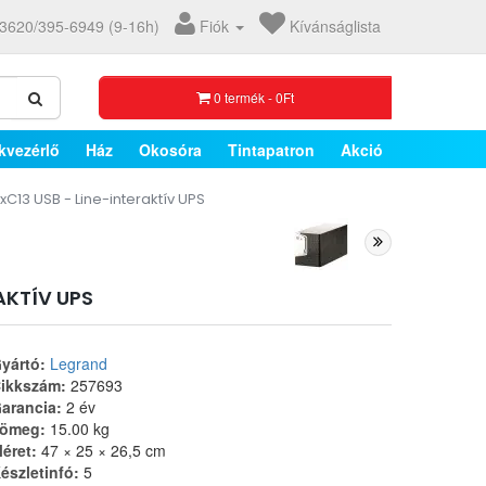
3620/395-6949 (9-16h)
Fiók
Kívánságlista
0 termék - 0Ft
kvezérlő
Ház
Okosóra
Tintapatron
Akció
13 USB - Line-interaktív UPS
AKTÍV UPS
yártó:
Legrand
ikkszám:
257693
arancia:
2 év
ömeg:
15.00 kg
éret:
47 × 25 × 26,5 cm
észletinfó:
5