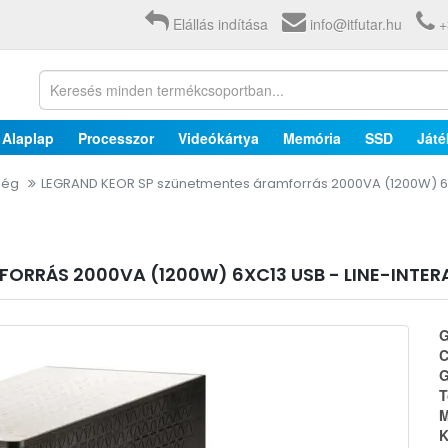
Elállás indítása
info@itfutar.hu
+
Alaplap
Processzor
Videókártya
Memória
SSD
Játé
ség
LEGRAND KEOR SP szünetmentes áramforrás 2000VA (1200W) 6xC
ORRÁS 2000VA (1200W) 6XC13 USB - LINE-INTER
G
C
G
T
M
K