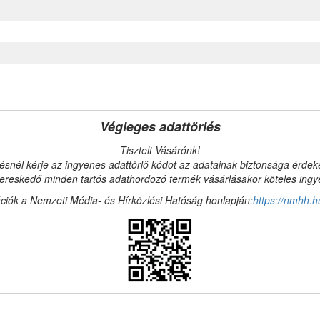
Végleges adattörlés
Tisztelt Vásárónk!
ésnél kérje az ingyenes adattörlő kódot az adatainak biztonsága érde
reskedő minden tartós adathordozó termék vásárlásakor köteles ingyen
ciók a Nemzeti Média- és Hírközlési Hatóság honlapján:
https://nmhh.h