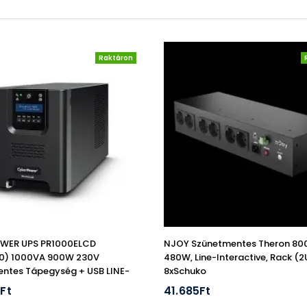
Raktáron
WER UPS PR1000ELCD
NJOY Szünetmentes Theron 800
20) 1000VA 900W 230V
480W, Line-Interactive, Rack (2
ntes Tápegység + USB LINE-
8xSchuko
ÍV
Ft
41.685Ft