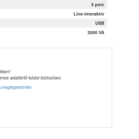
5 perc
Line-interaktiv
USB
2000 VA
kében!
es adattörlő kódot biztosítani.
u/veglegestorles