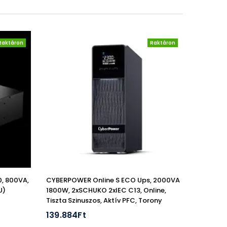
Raktáron
Raktáron
, 800VA,
CYBERPOWER Online S ECO Ups, 2000VA
U)
1800W, 2xSCHUKO 2xIEC C13, Online,
Tiszta Szinuszos, Aktív PFC, Torony
139.884Ft