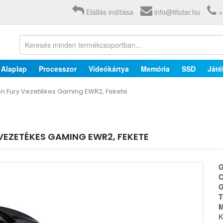
Elállás indítása
info@itfutar.hu
+
Alaplap
Processzor
Videókártya
Memória
SSD
Játé
on Fury Vezetékes Gaming EWR2, Fekete
VEZETÉKES GAMING EWR2, FEKETE
G
C
G
T
M
K