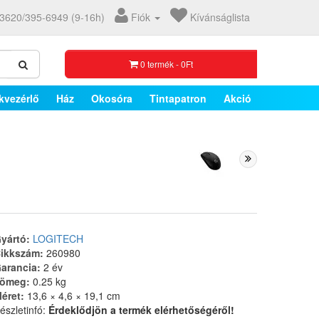
3620/395-6949 (9-16h)
Fiók
Kívánságlista
0 termék - 0Ft
kvezérlő
Ház
Okosóra
Tintapatron
Akció
yártó:
LOGITECH
ikkszám:
260980
arancia:
2 év
ömeg:
0.25 kg
éret:
13,6 × 4,6 × 19,1 cm
észletinfó:
Érdeklődjön a termék elérhetőségéről!