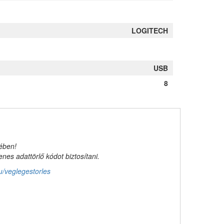
LOGITECH
USB
8
kében!
es adattörlő kódot biztosítani.
u/veglegestorles