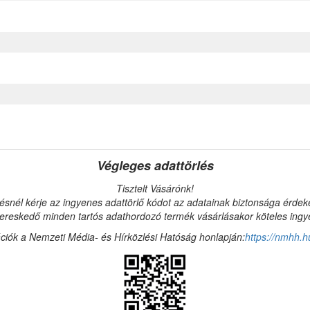
Végleges adattörlés
Tisztelt Vásárónk!
ésnél kérje az ingyenes adattörlő kódot az adatainak biztonsága érde
reskedő minden tartós adathordozó termék vásárlásakor köteles ingyen
ciók a Nemzeti Média- és Hírközlési Hatóság honlapján:
https://nmhh.h