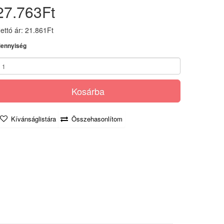
27.763Ft
ettó ár: 21.861Ft
ennyiség
Kosárba
Kívánságlistára
Összehasonlítom