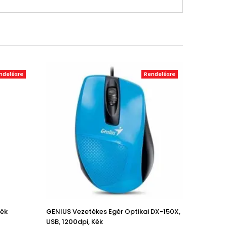
ndelésre
Rendelésre
ték
GENIUS Vezetékes Egér Optikai DX-150X,
USB, 1200dpi, Kék