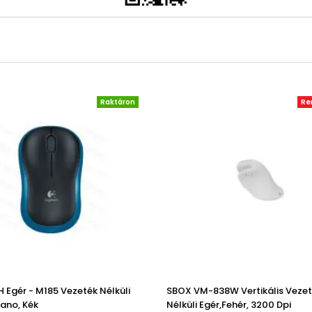
Raktáron
Re
 Egér - M185 Vezeték Nélküli
SBOX VM-838W Vertikális Veze
Nano, Kék
Nélküli Egér,fehér, 3200 Dpi