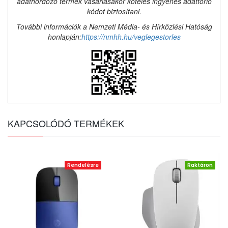
adathordozó termék vásárlásakor köteles ingyenes adattörlő
kódot biztosítani.
További információk a Nemzeti Média- és Hírközlési Hatóság
honlapján:
https://nmhh.hu/veglegestorles
KAPCSOLÓDÓ TERMÉKEK
Rendelésre
Raktáron