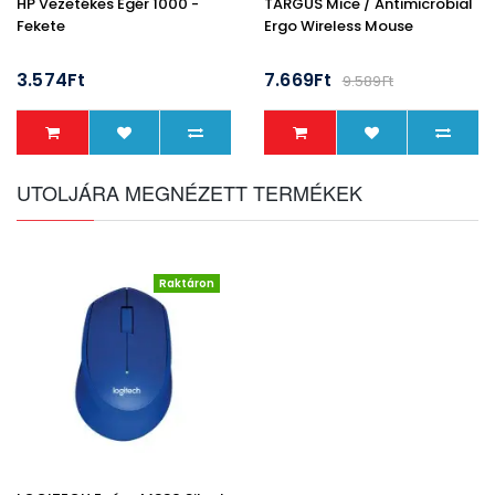
HP Vezetékes Egér 1000 -
TARGUS Mice / Antimicrobial
Fekete
Ergo Wireless Mouse
3.574Ft
7.669Ft
9.589Ft
UTOLJÁRA MEGNÉZETT TERMÉKEK
Raktáron